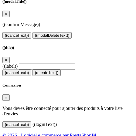
((modalTitle))
×
((confirmMessage))
((cancelText))
((modalDeleteText))
((title))
×
((label))
((cancelText))
((createText))
Connexion
×
Vous devez être connecté pour ajouter des produits à votre liste
d'envies.
((loginText))
((cancelText))
© 2026 - Logiciel e-commerce par PrestaShop™